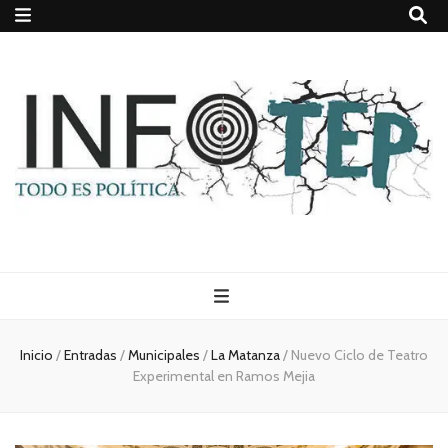
Todo es
(rosca)
Inicio
/
Entradas
/
Municipales
/
La Matanza
/
Nuevo Ciclo de Teatro
Experimental en Ramos Mejia
política