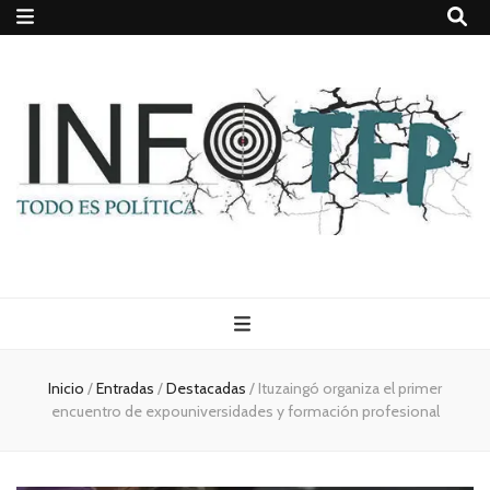
Todo es
(rosca)
Inicio
/
Entradas
/
Destacadas
/
Ituzaingó organiza el primer
encuentro de expouniversidades y formación profesional
política