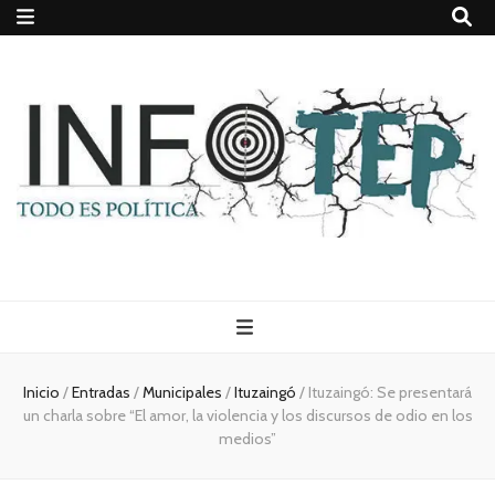
Todo es
(rosca)
Inicio
/
Entradas
/
Municipales
/
Ituzaingó
/
Ituzaingó: Se presentará
un charla sobre “El amor, la violencia y los discursos de odio en los
política
medios”