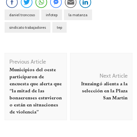
daniel troncoso
infotep
la matanza
sindicato trabajadores
tep
Navegación
Previous Article
de
Municipios del oeste
entradas
Next Article
participaron de
encuesta que alerta que
Ituzaingó alienta a la
“la mitad de las
selección en la Plaza
bonaerenses estuvieron
San Martin
o están en situaciones
de violencia”