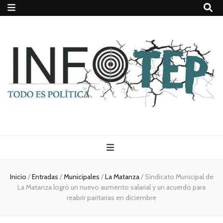
Todo es
(rosca)
Inicio
/
Entradas
/
Municipales
/
La Matanza
/
Sindicato Municipal de
La Matanza logró un nuevo aumento salarial y un acuerdo para
política
reabrir paritarias en diciembre