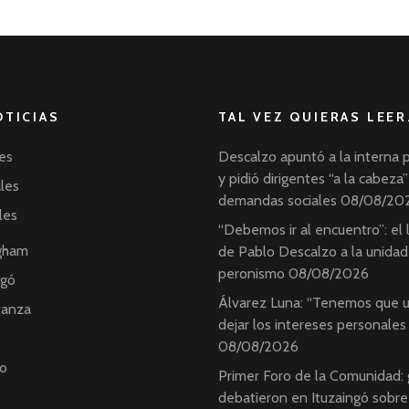
OTICIAS
TAL VEZ QUIERAS LEER
es
Descalzo apuntó a la interna 
y pidió dirigentes “a la cabeza”
ales
demandas sociales
08/08/20
les
“Debemos ir al encuentro”: el
ngham
de Pablo Descalzo a la unidad
peronismo
08/08/2026
ngó
Álvarez Luna: “Tenemos que u
tanza
dejar los intereses personales
08/08/2026
o
Primer Foro de la Comunidad:
debatieron en Ituzaingó sobre