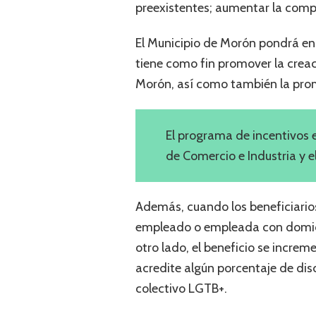
preexistentes; aumentar la compe
El Municipio de Morón pondrá en 
tiene como fin promover la creac
Morón, así como también la pro
El programa de incentivos 
de Comercio e Industria y e
Además, cuando los beneficiarios
empleado o empleada con domicil
otro lado, el beneficio se increm
acredite algún porcentaje de dis
colectivo LGTB+.