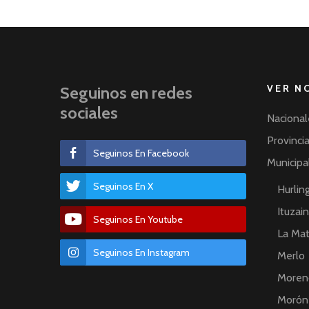
VER N
Seguinos en redes
sociales
Nacional
Provinci
Seguinos En Facebook
Municipa
Seguinos En X
Hurli
Ituzai
Seguinos En Youtube
La Ma
Seguinos En Instagram
Merlo
Moren
Morón