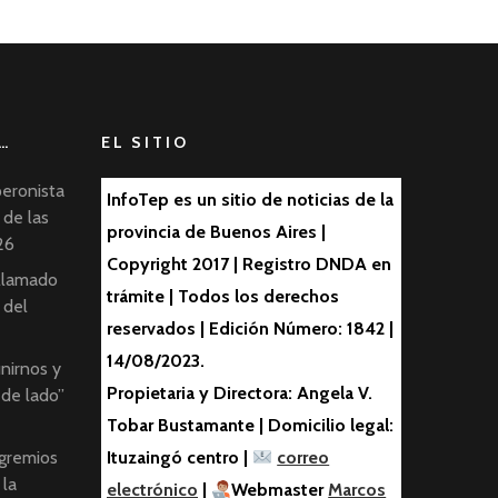
…
EL SITIO
peronista
InfoTep es un sitio de noticias de la
 de las
provincia de Buenos Aires |
26
Copyright 2017 | Registro DNDA en
 llamado
trámite | Todos los derechos
 del
reservados | Edición Número: 1842 |
14/08/2023.
nirnos y
Propietaria y Directora: Angela V.
 de lado”
Tobar Bustamante | Domicilio legal:
 gremios
Ituzaingó centro |
correo
 la
electrónico
|
Webmaster
Marcos