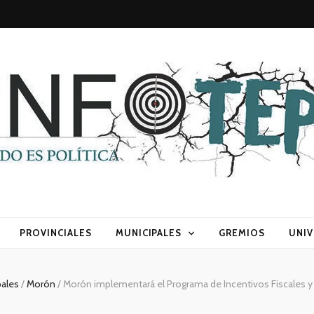
sca) política
PROVINCIALES
MUNICIPALES
GREMIOS
UNIV
pales
/
Morón
/
Morón implementará el Programa de Incentivos Fiscales 