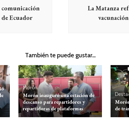
 comunicación
La Matanza ref
s de Ecuador
vacunación
También te puede gustar...
Morón
ió
Desta
de
Morón inauguró una estación de
descanso para repartidores y
Morón 
repartidoras de plataformas
de trá