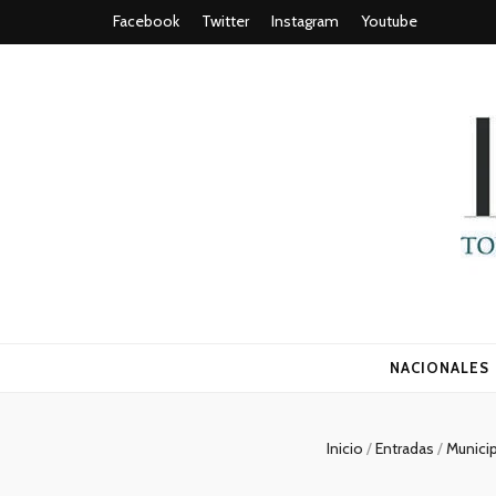
Facebook
Twitter
Instagram
Youtube
Todo es (ro
NACIONALES
Inicio
/
Entradas
/
Munici