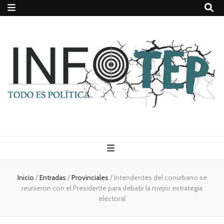
Todo es
(rosca)
Inicio
/
Entradas
/
Provinciales
/
Intendentes del conurbano se
reunieron con el Presidente para debatir la mejor estrategia
política
electoral