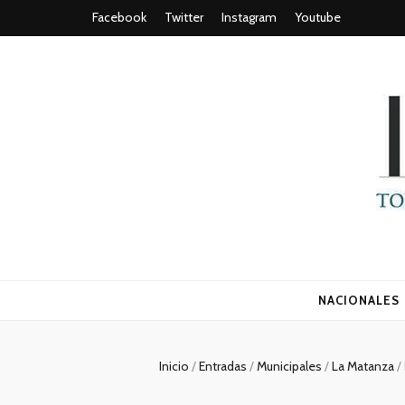
Facebook
Twitter
Instagram
Youtube
Todo es (ro
NACIONALES
Inicio
/
Entradas
/
Municipales
/
La Matanza
/