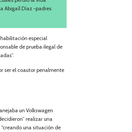
ia Abigaíl Díaz -padres
habilitación especial
ponsable de prueba ilegal de
radas”.
por ser el coautor penalmente
 manejaba un Volkswagen
ecidieron” realizar una
 y “creando una situación de