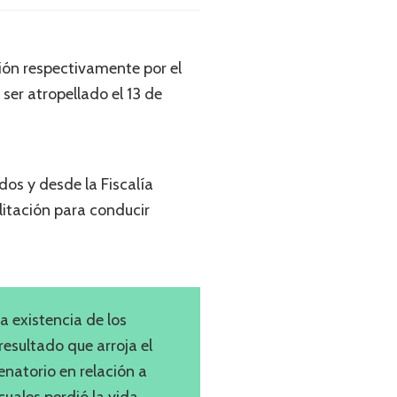
sión respectivamente por el
 ser atropellado el 13 de
dos y desde la Fiscalía
litación para conducir
a existencia de los
resultado que arroja el
enatorio en relación a
cuales perdió la vida