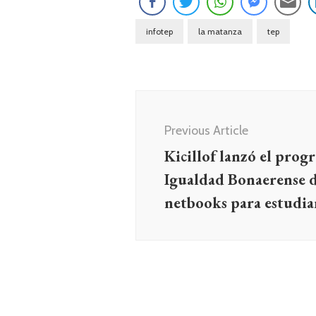
infotep
la matanza
tep
Navegación
de
Previous Article
entradas
Kicillof lanzó el pro
Igualdad Bonaerense d
netbooks para estudia