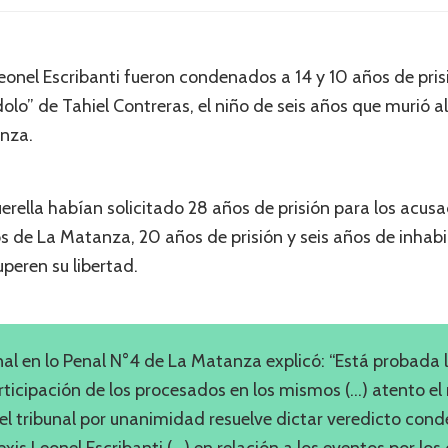
Leonel Escribanti fueron condenados a 14 y 10 años de pri
olo” de Tahiel Contreras, el niño de seis años que murió al
nza.
uerella habían solicitado 28 años de prisión para los acusa
s de La Matanza, 20 años de prisión y seis años de inhabi
eren su libertad.
al en lo Penal N°4 de La Matanza explicó: “Está probada l
ticipación de los procesados en los mismos (…) atento el 
el tribunal por unanimidad resuelve dictar veredicto cond
xis Leonel Escribanti (…) en relación a los eventos por los 