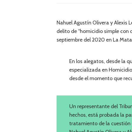
Nahuel Agustín Olivera y Alexis 
delito de “homicidio simple con d
septiembre del 2020 en La Mata
En los alegatos, desde la q
especializada en Homicidio
desde el momento que recup
Un representante del Tribun
hechos, está probada la par
tratamiento de la cuestión 
Nahuel Agustín Olivera y Ale