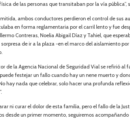
física de las personas que transitaban por la vía pública”, s
rmitida, ambos conductores perdieron el control de sus a
culaba en forma reglamentaria por el carril lento y fue de
ermo Contreras, Noelia Abigail Díaz y Tahiel, que esperab
 sorpresa de ir a la plaza -en el marco del aislamiento por
o.
 de la Agencia Nacional de Seguridad Vial se refirió al fal
 puede festejar un fallo cuando hay un nene muerto y don
. No hay nada que celebrar, solo hacer una profunda refl
.
 ni curar el dolor de esta familia, pero el fallo de la Just
imos desde un primer momento, seguiremos acompañando a