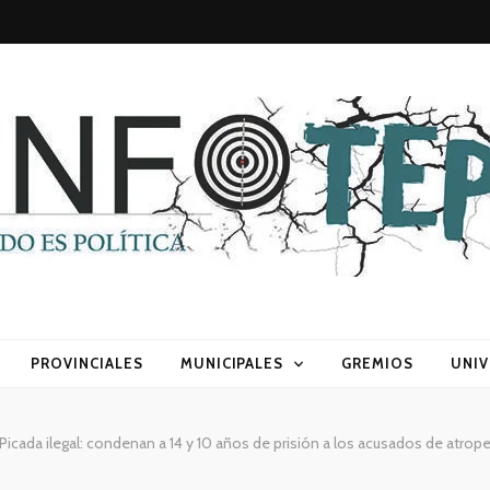
sca) política
PROVINCIALES
MUNICIPALES
GREMIOS
UNIV
Picada ilegal: condenan a 14 y 10 años de prisión a los acusados de atrope