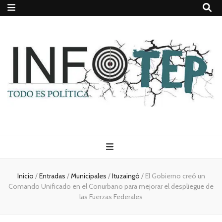
Todo es
(rosca)
Inicio
/
Entradas
/
Municipales
/
Ituzaingó
/
El Gobierno creó un
Comando Unificado en el Conurbano para mejorar el despliegue de
política
las Fuerzas Federales