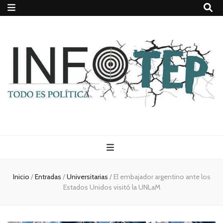
Todo es
(rosca)
Inicio
/
Entradas
/
Universitarias
/
El embajador argentino ante los
Estados Unidos visitó la UNLaM
política