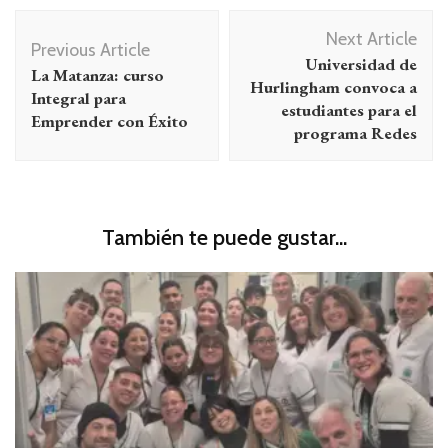
Navegación
Next Article
de
Previous Article
Universidad de
La Matanza: curso
entradas
Hurlingham convoca a
Integral para
estudiantes para el
Emprender con Éxito
programa Redes
También te puede gustar...