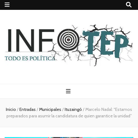
Todo es
(rosca)
Inicio
/
Entradas
/
Municipales
/
Ituzaingó
/
Marcelo Nadal: “Estamos
preparados para asumir la candidatura de quien garantice la unidad”
política