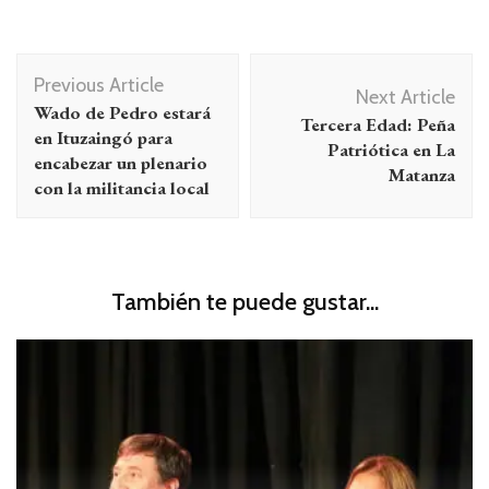
Navegación
Previous Article
de
Next Article
Wado de Pedro estará
Tercera Edad: Peña
entradas
en Ituzaingó para
Patriótica en La
encabezar un plenario
Matanza
con la militancia local
También te puede gustar...