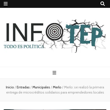
Todo es
(rosca)
Inicio
/
Entradas
/
Municipales
/
Merlo
/
Merlo: se realizó la primera
entrega de microcréditos solidarios para emprendedores locales
política