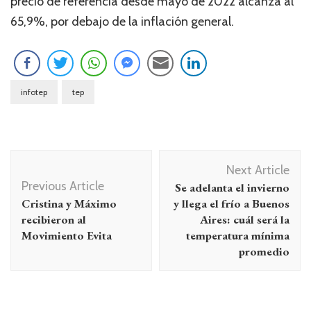
precio de referencia desde mayo de 2022 alcanza al
65,9%, por debajo de la inflación general.
infotep
tep
Navegación
Next Article
de
Previous Article
Se adelanta el invierno
entradas
Cristina y Máximo
y llega el frío a Buenos
recibieron al
Aires: cuál será la
Movimiento Evita
temperatura mínima
promedio