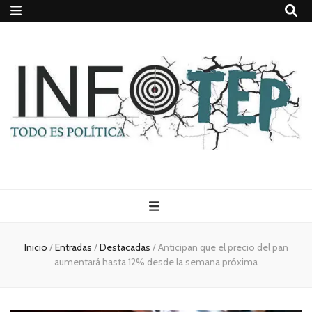
Todo es
(rosca)
Inicio
/
Entradas
/
Destacadas
/
Anticipan que el precio del pan
aumentará hasta 12% desde la semana próxima
política