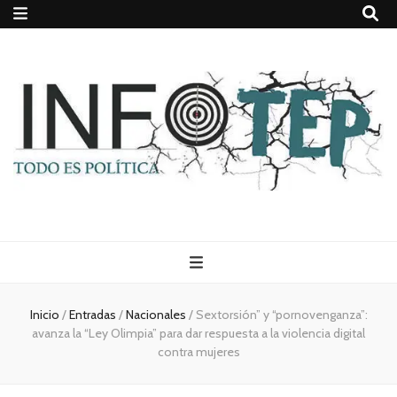
Todo es
(rosca)
Inicio
/
Entradas
/
Nacionales
/
Sextorsión” y “pornovenganza”:
avanza la “Ley Olimpia” para dar respuesta a la violencia digital
política
contra mujeres