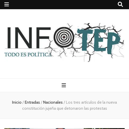
Todo es
(rosca)
Inicio
/
Entradas
/
Nacionales
/
Los tres artículos de la nueva
constitución jujeña que detonaron las protestas
política