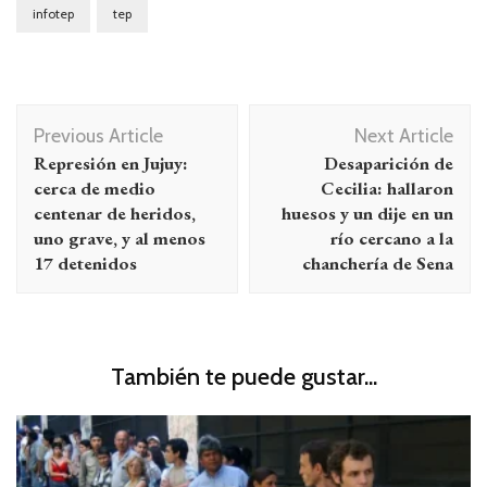
infotep
tep
Navegación
Previous Article
Next Article
de
Represión en Jujuy:
Desaparición de
entradas
cerca de medio
Cecilia: hallaron
centenar de heridos,
huesos y un dije en un
uno grave, y al menos
río cercano a la
17 detenidos
chanchería de Sena
También te puede gustar...