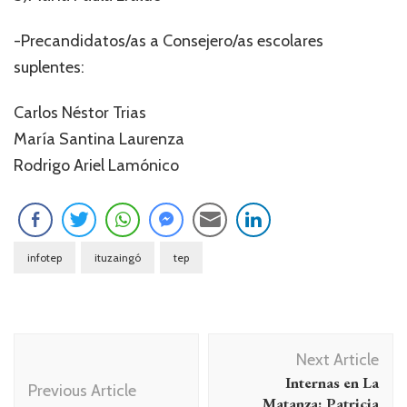
-Precandidatos/as a Consejero/as escolares
suplentes:
Carlos Néstor Trias
María Santina Laurenza
Rodrigo Ariel Lamónico
infotep
ituzaingó
tep
Navegación
Next Article
de
Internas en La
Previous Article
entradas
Matanza: Patricia