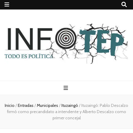
Todo es
(rosca)
Inicio
/
Entradas
/
Municipales
/
Ituzaingó
/
Ituzaingó: Pablo Descalzo
firmó como precandidato a intendente y Alberto Descalzo como
política
primer concejal