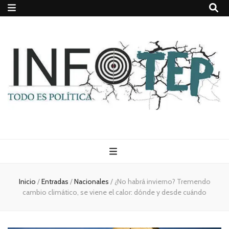
Todo es
(rosca)
Inicio
/
Entradas
/
Nacionales
/
¿No habrá invierno? Tremendo
cambio climático, se viene el calor: dónde y desde cuándo
política