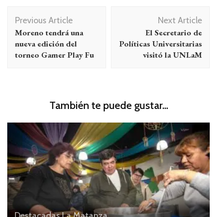
Navegación
Previous Article
Next Article
de
Moreno tendrá una
El Secretario de
entradas
nueva edición del
Políticas Universitarias
torneo Gamer Play Fu
visitó la UNLaM
También te puede gustar...
Destacadas
La Matanza