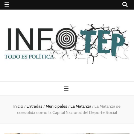
Todo es
(rosca)
Inicio
/
Entradas
/
Municipales
/
La Matanza
/
La Matanza se
consolida como la Capital Nacional del Deporte Social
política