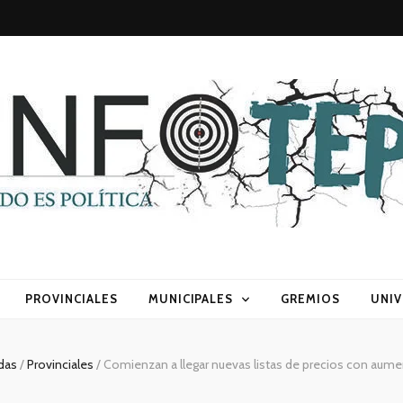
sca) política
PROVINCIALES
MUNICIPALES
GREMIOS
UNIV
adas
/
Provinciales
/
Comienzan a llegar nuevas listas de precios con aum