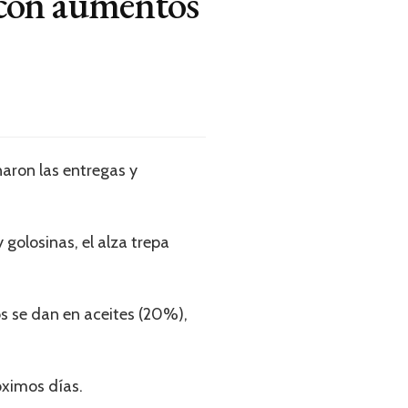
s con aumentos
naron las entregas y
 golosinas, el alza trepa
os se dan en aceites (20%),
óximos días.