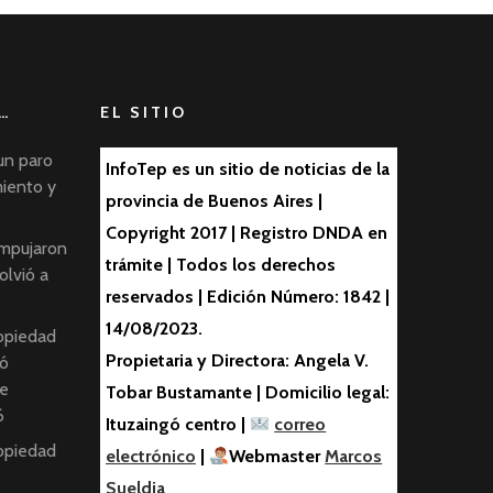
…
EL SITIO
un paro
InfoTep es un sitio de noticias de la
miento y
provincia de Buenos Aires |
Copyright 2017 | Registro DNDA en
empujaron
trámite | Todos los derechos
olvió a
reservados | Edición Número: 1842 |
14/08/2023.
ropiedad
Propietaria y Directora: Angela V.
ió
de
Tobar Bustamante | Domicilio legal:
6
Ituzaingó centro |
correo
ropiedad
electrónico
|
Webmaster
Marcos
Sueldia