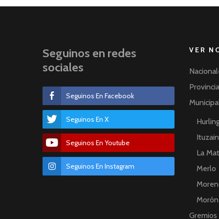
VER N
Seguinos en redes
sociales
Nacional
Provinci
Seguinos En Facebook
Municipa
Seguinos En X
Hurli
Ituzai
Seguinos En Youtube
La Ma
Seguinos En Instagram
Merlo
Moren
Morón
Gremios