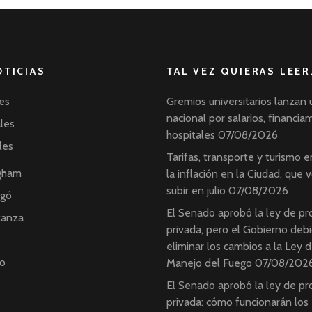
OTICIAS
TAL VEZ QUIERAS LEER
es
Gremios universitarios lanzan 
nacional por salarios, financia
ales
hospitales
07/08/2026
les
Tarifas, transporte y turismo 
ngham
la inflación en la Ciudad, que v
subir en julio
07/08/2026
ngó
El Senado aprobó la ley de p
tanza
privada, pero el Gobierno deb
eliminar los cambios a la Ley 
o
Manejo del Fuego
07/08/202
El Senado aprobó la ley de p
privada: cómo funcionarán los