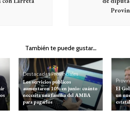
á con Larreta
de diputa
Provin
También te puede gustar...
Destacadas
Provinciales
Provin
Los servicios públicos
ir
aumentaron 10% en junio: cuánto
El Go
nos
necesita una familia del AMBA
un nue
para pagarlos
estata