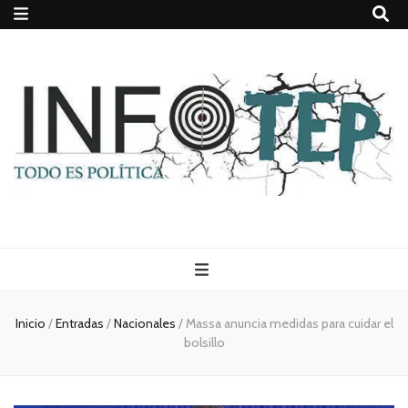
Todo es
(rosca)
Inicio
/
Entradas
/
Nacionales
/
Massa anuncia medidas para cuidar el
bolsillo
política