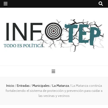
Todo es
(rosca)
Inicio
/
Entradas
/
Municipales
/
La Matanza
/
La Matanza continúa
fortaleciendo el sistema de protección y prevención para cuidar a
política
las vecinas y vecinos