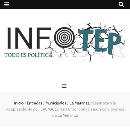
Todo es
(rosca)
Inicio
/
Entradas
/
Municipales
/
La Matanza
/
Espinoza y la
vicepresidenta de FLACMA, Lorena Brito, conversaron con jóvenes
política
de La Matanza