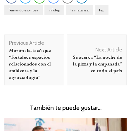
fernando espinoza
infotep
la matanza
tep
Navegación
Previous Article
de
Next Article
Morón destacó que
entradas
“fortalece espacios
Se acerca “La noche de
relacionados con el
la pizza y la empanada”
ambiente y la
en todo el país
agroecología”
También te puede gustar...