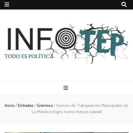
Todo es
(rosca)
Inicio
/
Entradas
/
Gremios
/
Gremio de Trabajadores Municipales de
La Matanza logró nueva mejora salarial
política