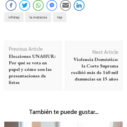
infotep
la matanza
tep
Navegación
Previous Article
de
Next Article
Elecciones UNAHUR:
Violencia Doméstica:
entradas
Por qué se vota en
la Corte Suprema
papel y cómo son las
recibió más de 140 mil
presentaciones de
denuncias en 15 años
listas
También te puede gustar...