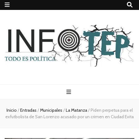
Todo es
(rosca)
Inicio
/
Entradas
/
Municipales
/
La Matanza
/
Piden perpetua para el
exfutbolista de San Lorenzo acusado por un crimen en Ciudad Evita
política