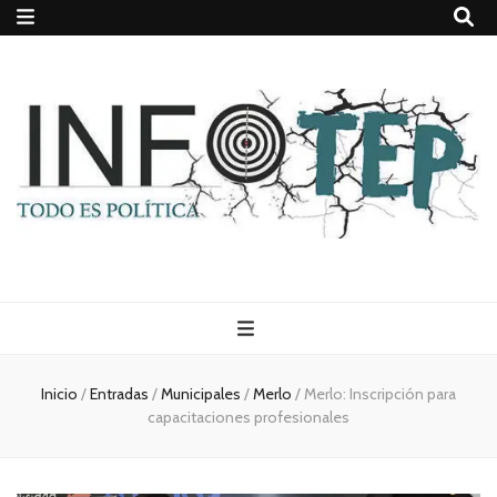
Todo es
(rosca)
Inicio
/
Entradas
/
Municipales
/
Merlo
/
Merlo: Inscripción para
capacitaciones profesionales
política