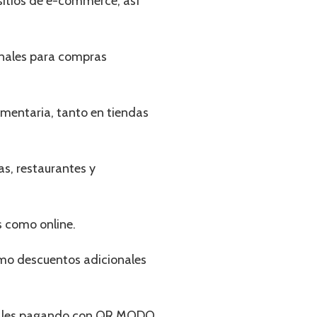
sitios de e-commerce, así
onales para compras
umentaria, tanto en tiendas
as, restaurantes y
s como online.
como descuentos adicionales
onales pagando con QR MODO