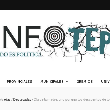
sca) política
PROVINCIALES
MUNICIPALES
GREMIOS
UNIV
ntradas
/
Destacadas
/
Día de la madre: uno por uno los descuentos de l