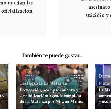
mo quedan las
asesinato
a oficialización
suicidio y
También te puede gustar...
Desta
Destacadas
La Matanza
Mata
Prevención, acompañamiento y
La Ma
a y
sensibilización: agenda completa
aument
de La Matanza por Ni Una Menos
y acu