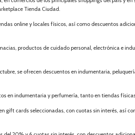
 en comercios de los principales shoppings del país y en 
arketplace Tienda Ciudad.
ndas online y locales físicos, así como descuentos adici
acias, productos de cuidado personal, electrónica e ind
octubre, se ofrecen descuentos en indumentaria, peluquerí
os en indumentaria y perfumería, tanto en tiendas física
n gift cards seleccionadas, con cuotas sin interés, así 
s del 20% y 6 cuotas sin interés, con descuentos adici