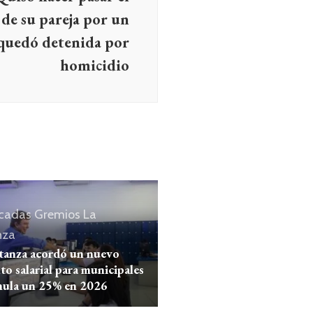
 de su pareja por un
 quedó detenida por
homicidio
cadas
Gremios
La
nza
tanza acordó un nuevo
o salarial para municipales
mula un 25% en 2026