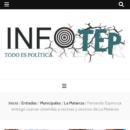
Todo es
(rosca)
Inicio
/
Entradas
/
Municipales
/
La Matanza
/
Fernando Espinoza
entregó nuevas viviendas a vecinas y vecinos de La Matanza
política