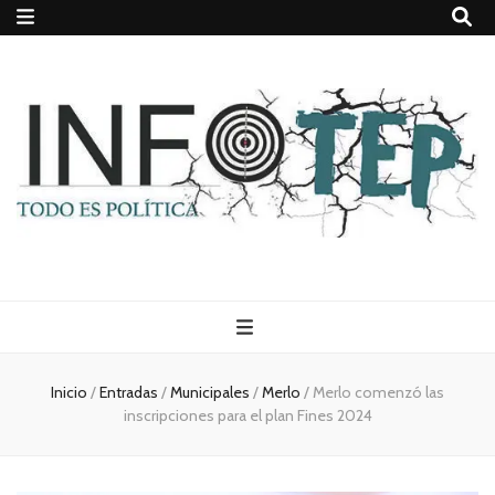
Todo es
(rosca)
Inicio
/
Entradas
/
Municipales
/
Merlo
/
Merlo comenzó las
inscripciones para el plan Fines 2024
política