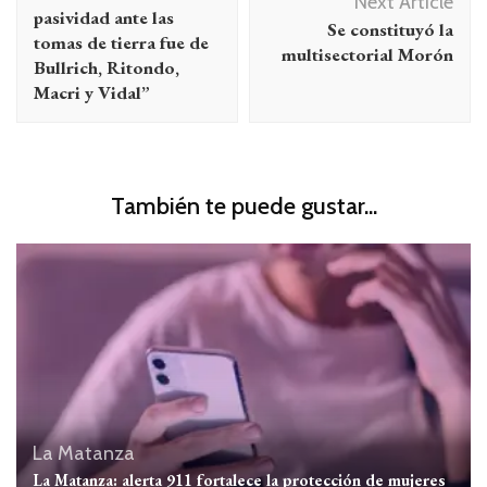
Next Article
entradas
pasividad ante las
Se constituyó la
tomas de tierra fue de
multisectorial Morón
Bullrich, Ritondo,
Macri y Vidal”
También te puede gustar...
La Matanza
La Matanza: alerta 911 fortalece la protección de mujeres