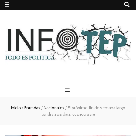
Todo es
(rosca)
Inicio
/
Entradas
/
Nacionales
/
El próximo fin de semana largo
tendrá seis días: cuándo será
política