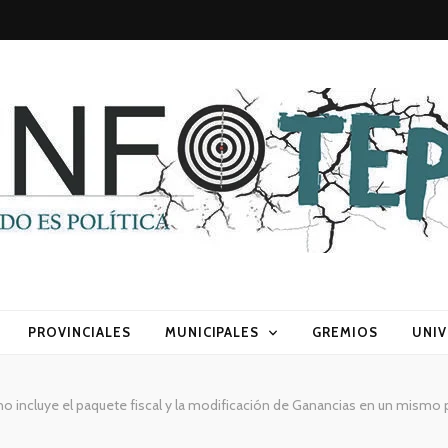
sca) política
PROVINCIALES
MUNICIPALES
GREMIOS
UNIV
no incluye el paquete fiscal y la modificación de Ganancias en un mismo