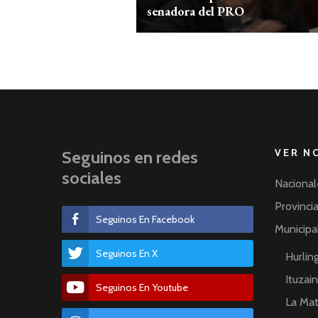
senadora del PRO
VER N
Seguinos en redes
sociales
Nacional
Provinci
Seguinos En Facebook
Municipa
Seguinos En X
Hurli
Ituzai
Seguinos En Youtube
La Ma