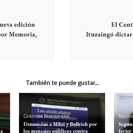
ueva edición
El Cent
 por Memoria,
Ituzaingó dictar
También te puede gustar...
Gremios
Nacionales
Nacio
Denuncian a Milei y Bullrich por
Según 
na
los mensajes públicos contra
Javier