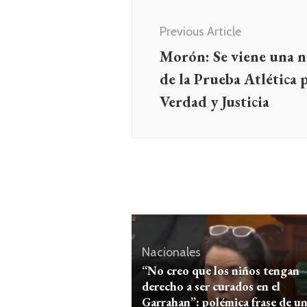
Navegación
de
Previous Article
entradas
Morón: Se viene una n
de la Prueba Atlética
Verdad y Justicia
Nacionales
“No creo que los niños tengan
derecho a ser curados en el
Garrahan”: polémica frase de u