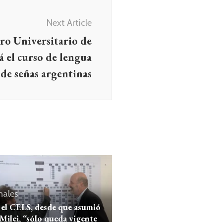
Next Article
ro Universitario de
á el curso de lengua
de señas argentinas
nales
el CELS, desde que asumió
 Milei, “sólo queda vigente