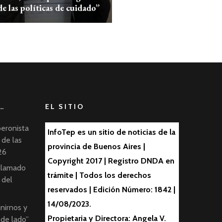
de las políticas de cuidado”
…
EL SITIO
peronista
InfoTep es un sitio de noticias de la
 de las
provincia de Buenos Aires |
26
Copyright 2017 | Registro DNDA en
 llamado
trámite | Todos los derechos
 del
reservados | Edición Número: 1842 |
14/08/2023.
nirnos y
Propietaria y Directora: Angela V.
 de lado”