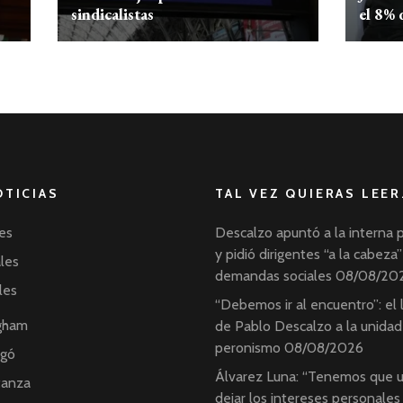
sindicalistas
el 8% 
OTICIAS
TAL VEZ QUIERAS LEER
es
Descalzo apuntó a la interna 
y pidió dirigentes “a la cabeza”
ales
demandas sociales
08/08/20
les
“Debemos ir al encuentro”: el
ngham
de Pablo Descalzo a la unidad
peronismo
08/08/2026
ngó
Álvarez Luna: “Tenemos que u
tanza
dejar los intereses personales