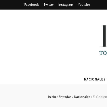
Facebook
Twitter
Instagram
Youtube
Todo es (ro
NACIONALES
Inicio
/
Entradas
/
Nacionales
/
El Gobier