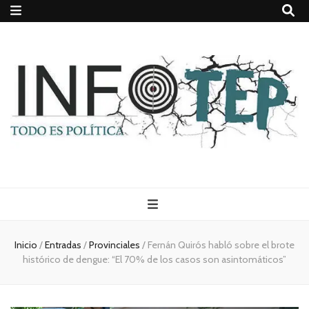
Todo es
(rosca)
Inicio
/
Entradas
/
Provinciales
/
Fernán Quirós habló sobre el brote
histórico de dengue: “El 70% de los casos son asintomáticos”
política