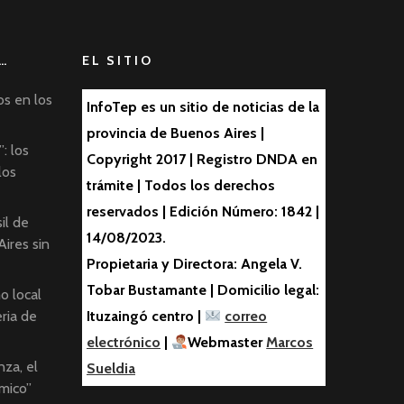
…
EL SITIO
os en los
InfoTep es un sitio de noticias de la
provincia de Buenos Aires |
: los
Copyright 2017 | Registro DNDA en
los
trámite | Todos los derechos
reservados | Edición Número: 1842 |
il de
14/08/2023.
ires sin
Propietaria y Directora: Angela V.
Tobar Bustamante | Domicilio legal:
o local
ria de
Ituzaingó centro |
correo
electrónico
|
Webmaster
Marcos
nza, el
Sueldia
mico”