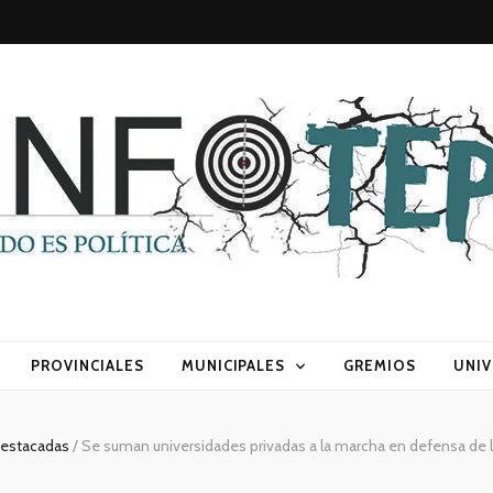
sca) política
PROVINCIALES
MUNICIPALES
GREMIOS
UNIV
estacadas
/
Se suman universidades privadas a la marcha en defensa de l