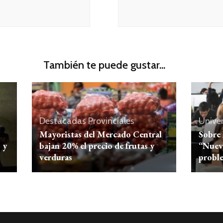
También te puede gustar...
Destacadas
Provinciales
Univer
Mayoristas del Mercado Central
Sobre 
 y
bajan 20% el precio de frutas y
“Nuev
verduras
probl