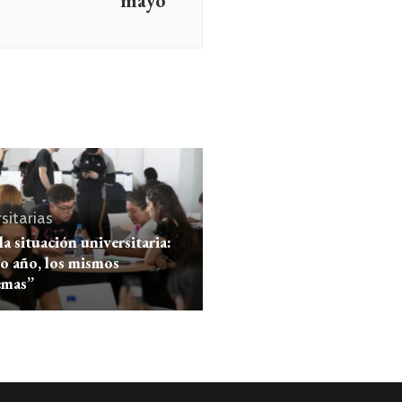
mayo
sitarias
la situación universitaria:
o año, los mismos
emas”