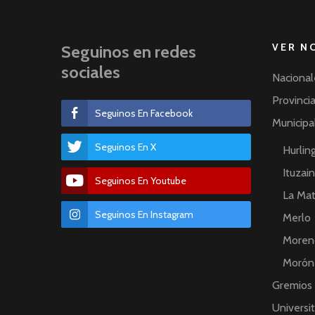
VER N
Seguinos en redes
sociales
Nacional
Provinci
Seguinos En Facebook
Municipa
Seguinos En X
Hurli
Ituzai
Seguinos En Youtube
La Ma
Seguinos En Instagram
Merlo
Moren
Morón
Gremios
Universit