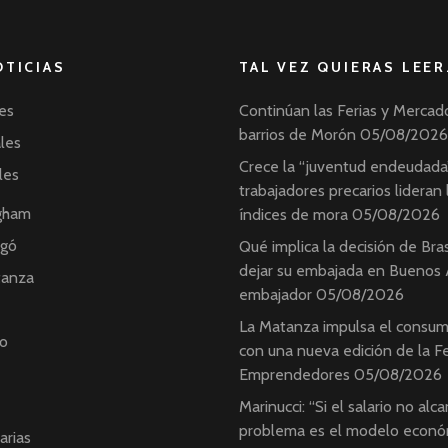
OTICIAS
TAL VEZ QUIERAS LEER
es
Continúan las Ferias y Mercad
barrios de Morón
05/08/2026
ales
Crece la “juventud endeudada”
les
trabajadores precarios lideran 
ngham
índices de mora
05/08/2026
ngó
Qué implica la decisión de Bras
dejar su embajada en Buenos A
tanza
embajador
05/08/2026
La Matanza impulsa el consum
o
con una nueva edición de la Fe
Emprendedores
05/08/2026
Marinucci: “Si el salario no alca
problema es el modelo econó
arias