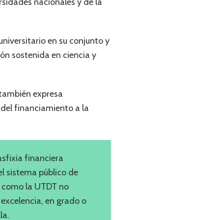
rsidades nacionales y de la
niversitario en su conjunto y
ón sostenida en ciencia y
e también expresa
 del financiamiento a la
fixia financiera
el sistema público de
ón como la UTDT no
 excelencia, en grado o
la.