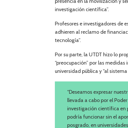
presencia en la movilización y s
investigación científica”.
Profesores e investigadores de es
adhieren al reclamo de financiac
tecnología”.
Por su parte, la UTDT hizo lo pr
“preocupación” por las medidas i
universidad pública y “al sistema 
“Deseamos expresar nuestra
llevada a cabo por el Poder
investigación científica en
podría funcionar sin el ap
posgrado, en universidades 