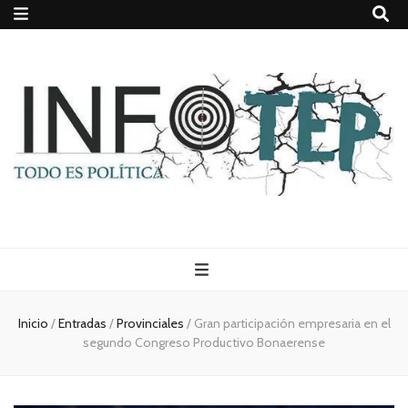
Todo es
(rosca)
Inicio
/
Entradas
/
Provinciales
/
Gran participación empresaria en el
segundo Congreso Productivo Bonaerense
política