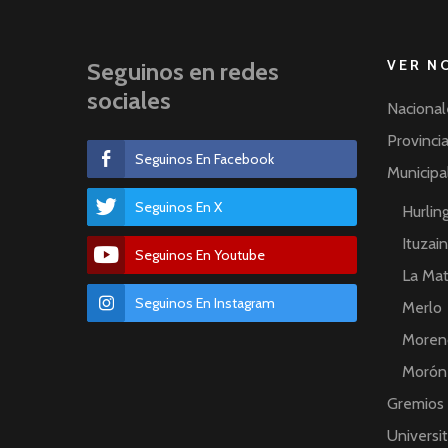
VER N
Seguinos en redes
sociales
Nacional
Provinci
Seguinos En Facebook
Municipa
Seguinos En X
Hurli
Ituzai
Seguinos En Youtube
La Ma
Seguinos En Instagram
Merlo
Moren
Morón
Gremios
Universit