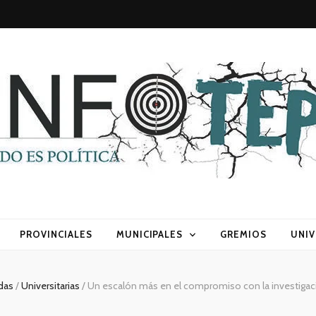
sca) política
PROVINCIALES
MUNICIPALES
GREMIOS
UNIV
adas
/
Universitarias
/
Un escalón más en el compromiso con la investigaci