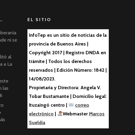
…
EL SITIO
oberanía
InfoTep es un sitio de noticias de la
nde ni se
provincia de Buenos Aires |
Copyright 2017 | Registro DNDA en
itó al
trámite | Todos los derechos
ta a La
reservados | Edición Número: 1842 |
14/08/2023.
este
Propietaria y Directora: Angela V.
 las
6
Tobar Bustamante | Domicilio legal:
to
Ituzaingó centro |
correo
o
electrónico
|
Webmaster
Marcos
más
Sueldia