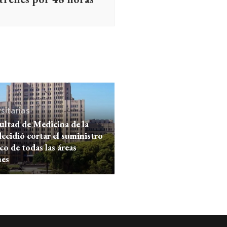
sitarias
ultad de Medicina de la
cidió cortar el suministro
ico de todas las áreas
es