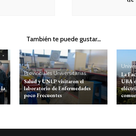
También te puede gustar...
Univer
Provinciales
Universitarias
La Fac
Salud y UNLP visitaron el
UBA de
 la
laboratorio de Enfermedades
eléctr
poco Frecuentes
comun