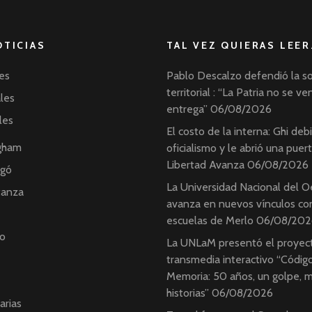
OTICIAS
TAL VEZ QUIERAS LEER
es
Pablo Descalzo defendió la s
territorial : “La Patria no se ve
ales
entrega”
06/08/2026
les
El costo de la interna: Ghi debil
ngham
oficialismo y le abrió una puer
Libertad Avanza
06/08/2026
ngó
La Universidad Nacional del O
tanza
avanza en nuevos vínculos con
escuelas de Merlo
06/08/202
o
La UNLaM presentó el proyec
transmedia interactivo “Códig
Memoria: 50 años, un golpe, 
historias”
06/08/2026
arias