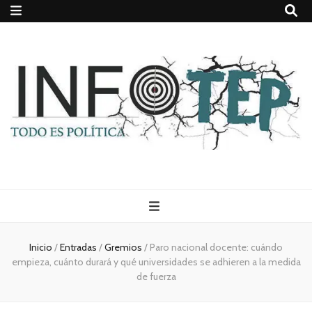
Todo es
(rosca)
Inicio
/
Entradas
/
Gremios
/
Paro nacional docente: cuándo
empieza, cuánto durará y qué universidades se adhieren a la medida
política
de fuerza