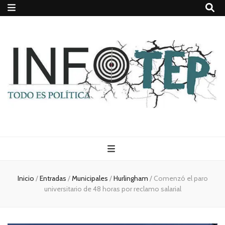
Todo es
(rosca)
Inicio
/
Entradas
/
Municipales
/
Hurlingham
/
Comenzó el paro
universitario de 48 horas por reclamo salarial
política