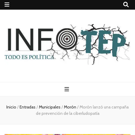
Todo es
(rosca)
Inicio
/
Entradas
/
Municipales
/
Morón
/
Morón lanzó una campaña
de prevención de la ciberludopatía
política