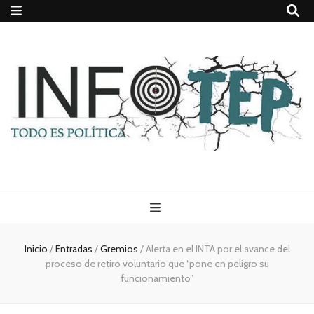
Todo es
(rosca)
Inicio
/
Entradas
/
Gremios
/
Alerta en el INTA por el avance del
proceso de retiro voluntario que “pone en peligro su
política
funcionamiento”