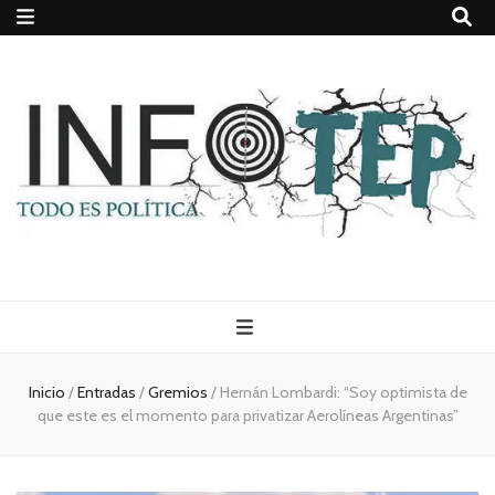
Todo es
(rosca)
Inicio
/
Entradas
/
Gremios
/
Hernán Lombardi: “Soy optimista de
que este es el momento para privatizar Aerolíneas Argentinas”
política