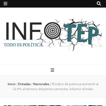
Todo es
(rosca)
Inicio
/
Entradas
/
Nacionales
/
El índice de pobreza aumentó al
52,9% al término del primer semestre, informó el Indec
política