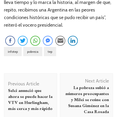
lleva tiempo y lo marca la historia, al margen de que,
repito, recibimos una Argentina en las peores
condiciones históricas que se pudo recibir un país”,
reiteró el vocero presidencial.
infotep
pobreza
tep
Navegación
Next Article
de
Previous Article
La pobreza subió a
Selci anunció que
entradas
números preocupantes
ahora se puede hacer la
y Milei se reúne con
VTV en Hurlingham,
Susana Giménez en la
más cerca y más rápido
Casa Rosada