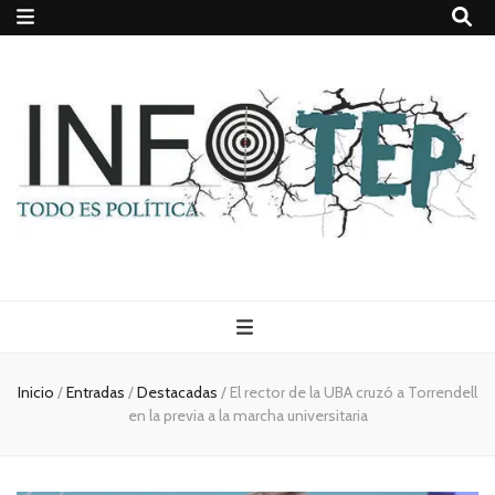
Todo es
(rosca)
Inicio
/
Entradas
/
Destacadas
/
El rector de la UBA cruzó a Torrendell
en la previa a la marcha universitaria
política