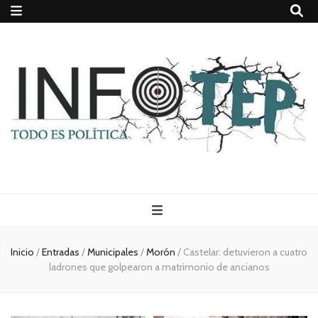
Todo es
(rosca)
Inicio
/
Entradas
/
Municipales
/
Morón
/
Castelar: detuvieron a cuatro
ladrones que golpearon a matrimonio de ancianos
política