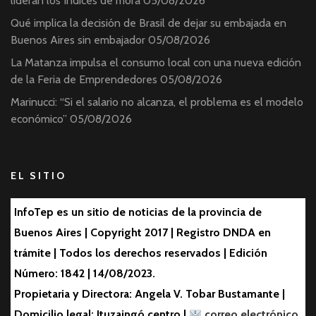
lideran los índices de mora
05/08/2026
Qué implica la decisión de Brasil de dejar su embajada en
Buenos Aires sin embajador
05/08/2026
La Matanza impulsa el consumo local con una nueva edición
de la Feria de Emprendedores
05/08/2026
Marinucci: “Si el salario no alcanza, el problema es el modelo
económico”
05/08/2026
EL SITIO
InfoTep es un sitio de noticias de la provincia de
Buenos Aires | Copyright 2017 | Registro DNDA en
trámite | Todos los derechos reservados | Edición
Número: 1842 | 14/08/2023.
Propietaria y Directora: Angela V. Tobar Bustamante |
Domicilio legal: Ituzaingó centro |
correo electrónico