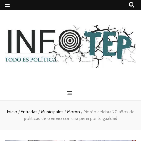
Todo es
(rosca)
Inicio
/
Entradas
/
Municipales
/
Morón
/
Morón celebra 20 años de
políticas de Género con una peña por la igualdad
política