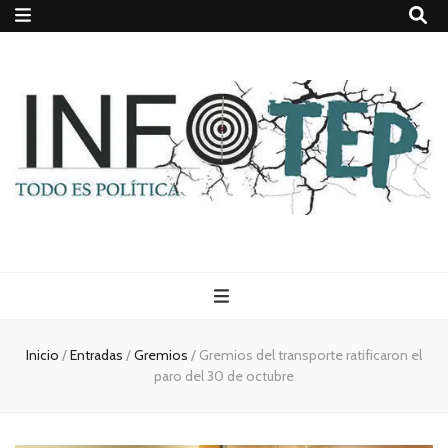
Todo es
(rosca)
Inicio
/
Entradas
/
Gremios
/
Gremios del transporte ratificaron el
paro del 30 de octubre
política