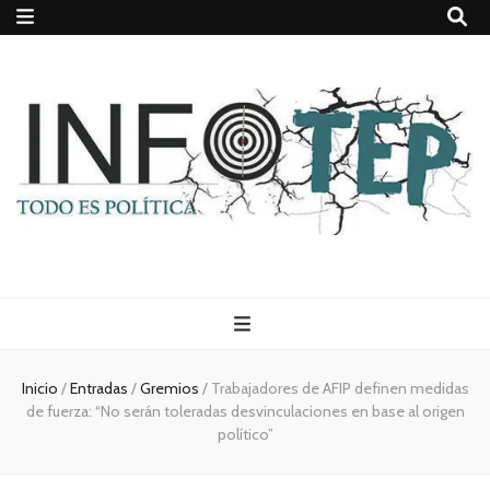
Todo es
(rosca)
Inicio
/
Entradas
/
Gremios
/
Trabajadores de AFIP definen medidas
de fuerza: “No serán toleradas desvinculaciones en base al origen
política
político”