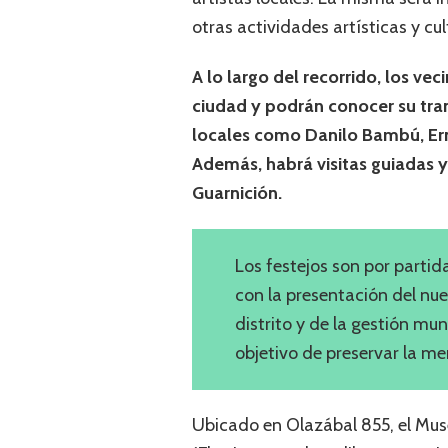
otras actividades artísticas y cul
A lo largo del recorrido, los v
ciudad y podrán conocer su tra
locales como Danilo Bambú, Erne
Además, habrá visitas guiadas 
Guarnición.
Los festejos son por partid
con la presentación del nue
distrito y de la gestión mu
objetivo de preservar la m
Ubicado en Olazábal 855, el Museo