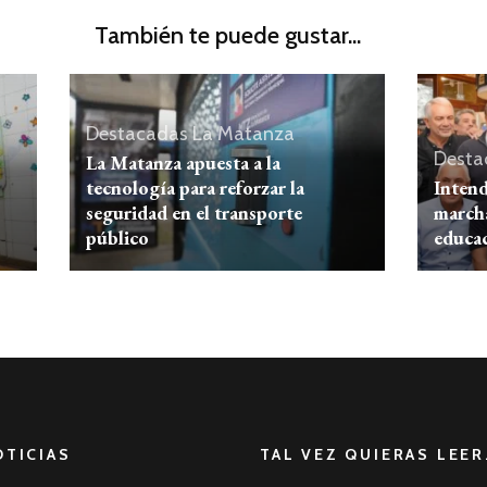
También te puede gustar...
Destacadas
La Matanza
Desta
La Matanza apuesta a la
tecnología para reforzar la
Inten
seguridad en el transporte
marcha
público
educa
OTICIAS
TAL VEZ QUIERAS LEER