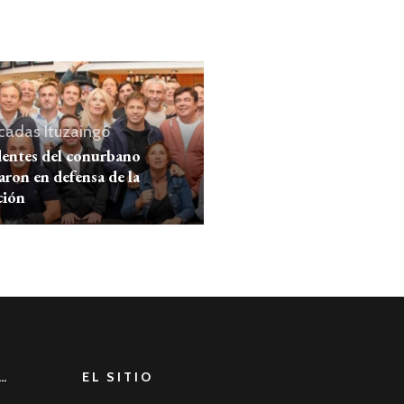
cadas
Ituzaingó
dentes del conurbano
ron en defensa de la
ción
…
EL SITIO