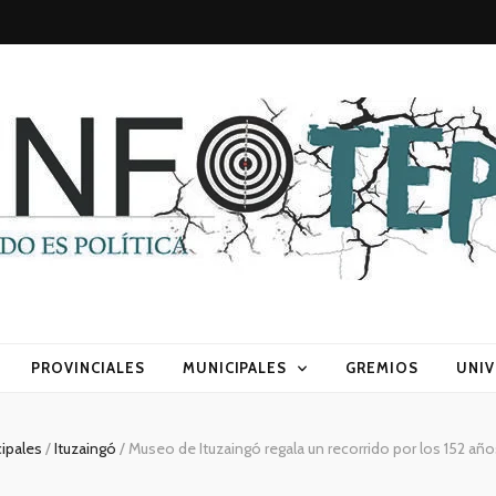
sca) política
PROVINCIALES
MUNICIPALES
GREMIOS
UNIV
ipales
/
Ituzaingó
/
Museo de Ituzaingó regala un recorrido por los 152 años 