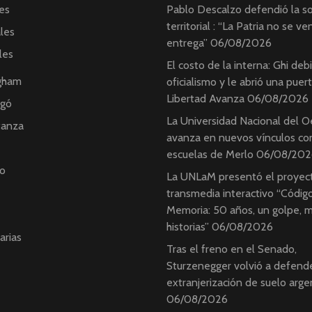
es
Pablo Descalzo defendió la s
territorial : “La Patria no se ve
ales
entrega”
06/08/2026
les
El costo de la interna: Ghi debil
ngham
oficialismo y le abrió una puer
Libertad Avanza
06/08/2026
ngó
La Universidad Nacional del O
tanza
avanza en nuevos vínculos con
escuelas de Merlo
06/08/202
o
La UNLaM presentó el proyec
transmedia interactivo “Códig
Memoria: 50 años, un golpe, 
historias”
06/08/2026
arias
Tras el freno en el Senado,
Sturzenegger volvió a defende
extranjerización de suelo arge
06/08/2026