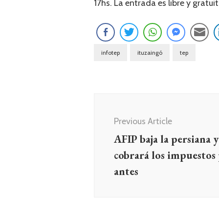
17hs. La entrada es libre y gratuit
infotep
ituzaingó
tep
Navegación
de
Previous Article
entradas
AFIP baja la persiana
cobrará los impuestos
antes