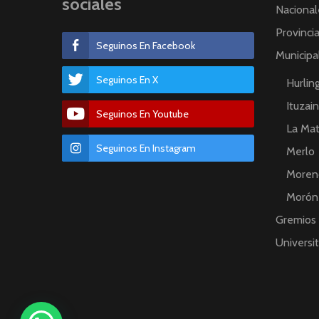
sociales
Nacional
Provinci
Seguinos En Facebook
Municipa
Seguinos En X
Hurli
Ituzai
Seguinos En Youtube
La Ma
Seguinos En Instagram
Merlo
Moren
Morón
Gremios
Universit