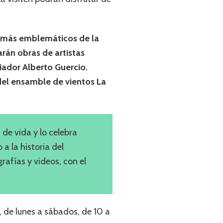
es más emblemáticos de la
rán obras de artistas
iador Alberto Guercio.
del ensamble de vientos La
de vida y lo celebra
a la historia del
rafías y videos, con el
, de lunes a sábados, de 10 a