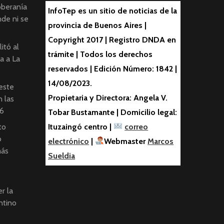
oberanía
InfoTep es un sitio de noticias de la
nde ni se
provincia de Buenos Aires |
Copyright 2017 | Registro DNDA en
itó al
trámite | Todos los derechos
ta a La
reservados | Edición Número: 1842 |
14/08/2023.
este
Propietaria y Directora: Angela V.
 las
6
Tobar Bustamante | Domicilio legal:
to
Ituzaingó centro |
correo
o
electrónico
|
Webmaster
Marcos
más
Sueldia
r la
ntino