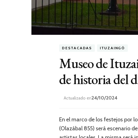
DESTACADAS
ITUZAINGÓ
Museo de Ituzai
de historia del d
24/10/2024
Actualizado en
En el marco de los festejos por l
(Olazábal 855) será escenario de 
artistas locales. La misma será i