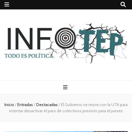
Todo es
(rosca)
Inicio
/
Entradas
/
Destacadas
/
El Gobierno se reúne con la UTA para
intentar desactivar el paro de colectivos previsto para el jueves
política