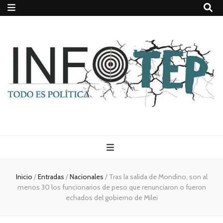
Todo es
(rosca)
Inicio
/
Entradas
/
Nacionales
/
Tras la salida de Mondino, son al
menos 30 los funcionarios de peso que renunciaron o fueron
política
echados del gobierno de Milei