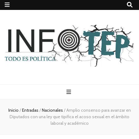
Todo es
(rosca)
Inicio
/
Entradas
/
Nacionales
/
Amplio consenso para avanzar en
Diputados con una ley que tipifica el acoso sexual en el ámbito
política
laboral y académico