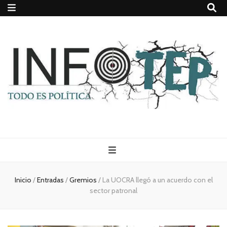
Todo es
(rosca)
Inicio
/
Entradas
/
Gremios
/
La UOCRA llegó a un acuerdo con el
sector patronal
política